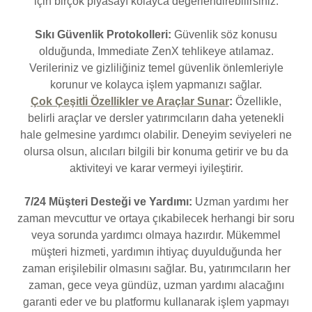
için birçok piyasayı kolayca değerlendirebilirsiniz.
Sıkı Güvenlik Protokolleri:
Güvenlik söz konusu
olduğunda, Immediate ZenX tehlikeye atılamaz.
Verileriniz ve gizliliğiniz temel güvenlik önlemleriyle
korunur ve kolayca işlem yapmanızı sağlar.
Çok Çeşitli Özellikler ve Araçlar Sunar
:
Özellikle,
belirli araçlar ve dersler yatırımcıların daha yetenekli
hale gelmesine yardımcı olabilir. Deneyim seviyeleri ne
olursa olsun, alıcıları bilgili bir konuma getirir ve bu da
aktiviteyi ve karar vermeyi iyileştirir.
7/24 Müşteri Desteği ve Yardımı:
Uzman yardımı her
zaman mevcuttur ve ortaya çıkabilecek herhangi bir soru
veya sorunda yardımcı olmaya hazırdır. Mükemmel
müşteri hizmeti, yardımın ihtiyaç duyulduğunda her
zaman erişilebilir olmasını sağlar. Bu, yatırımcıların her
zaman, gece veya gündüz, uzman yardımı alacağını
garanti eder ve bu platformu kullanarak işlem yapmayı