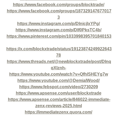
https://www.facebook.com/groups/blocktrade/
https://www.facebook.com/groups/187329147677017
3
https://www.instagram.com/p/DInicjlxYPg/
https://www.instagram.com/p/DIf0PksTC4b/
https://www.pinterest.com/pin/1033998395701840153
https://x.com/blockxtrade/status/19123874249922643
78
https://www.threads.net/@newblockxtrade/post/DInq
qXIznh-
https://www.youtube.com/watch?v=QfhlSHEYg7w
https://www.youtube.com/@DemialWood/
https://www.febspot.com/video/2730209
https://www.apsense.com/user/blockxtrade
https://www.apsense.com/article/846022-immediate-
zenx-reviews-2025.html
https://immediatezenx.quora.com/